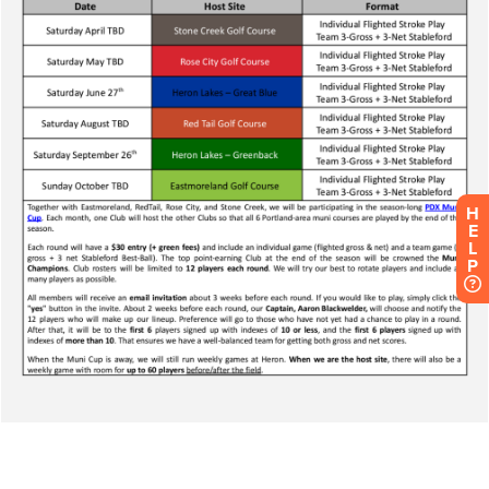
H
E
L
P