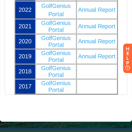
H
E
L
P